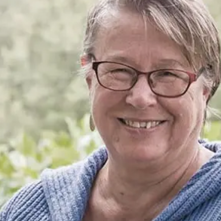
LIVFARMAREN
LÖRDAG, 8. AUGUSTI 2026
g fattig och jag kommer att göra dig rik. Ta av mig
er och jag kommer att smörja ditt ansikte (med olivo