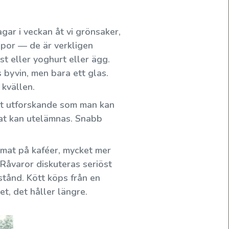
agar i veckan åt vi grönsaker,
ppor — de är verkligen
t eller yoghurt eller ägg.
as byvin, men bara ett glas.
 kvällen.
tt utforskande som man kan
nnat kan utelämnas. Snabb
 mat på kaféer, mycket mer
. Råvaror diskuteras seriöst
stånd. Kött köps från en
et, det håller längre.