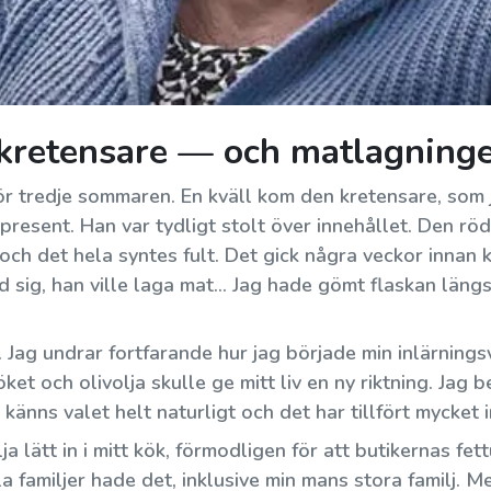
 kretensare — och matlagninge
ör tredje sommaren. En kväll kom den kretensare, som 
 present. Han var tydligt stolt över innehållet. Den r
ch det hela syntes fult. Det gick några veckor innan
 sig, han ville laga mat... Jag hade gömt flaskan läng
Kretensarnas långlivade hemlighet
Man har ju hört många gånger att kretensarna
 Jag undrar fortfarande hur jag började min inlärningsv
lever länge p.g.a deras hälsosamma kost......
öket och olivolja skulle ge mitt liv en ny riktning. Jag 
känns valet helt naturligt och det har tillfört mycket inn
a lätt in i mitt kök, förmodligen för att butikernas fet
lla familjer hade det, inklusive min mans stora familj.