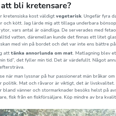
att bli kretensare?
r kretensiska kost väldigt
vegetarisk
. Ungefär fyra d
ur och kött. Jag lärde mig att tillaga underbara bönso
or, vars antal är oändliga. De serverades med fetaos
i alltid vatten, däremellan kunde det finnas ett litet gl
askan med vin på bordet och det var inte ens bättre på
ig att
tänka annorlunda om mat
. Matlagning blev e
min tid”, det fyller min tid. Det är värdefullt. Något a
eftersträva.
Snygg brödskiva eller nypt bit? -
 se när man lyssnar på hur passionerat män bråkar om
Olika mezeröror
politik. Mat och råvaror är viktigt, det är livskvalitet
rar bland vänner och stormarknader besöks helst på av
När jag bosatte mig på Kreta störde jag mig
re, fisk från en fiskförsäljare. Köp mindre av bra kvalit
på de lokala bordsvanorna och de ständiga
brödsmulorna. Kan de inte äta ordentligt? Öst
och väst möts vid köksbordet....