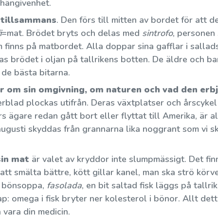
 hängivenhet.
 tillsammans
. Den förs till mitten av bordet för att 
i
=mat. Brödet bryts och delas med
sintrofo
, personen
 finns på matbordet. Alla doppar sina gafflar i sallad
ppas brödet i oljan på tallrikens botten. De äldre och ba
de bästa bitarna.
r om sin omgivning, om naturen och vad den erb
gerblad plockas utifrån. Deras växtplatser och årscykel
 ägare redan gått bort eller flyttat till Amerika, är all
i augusti skyddas från grannarna lika noggrant som vi 
sin mat
är valet av kryddor inte slumpmässigt. Det fin
att smälta bättre, kött gillar kanel, man ska strö kör
it bönsoppa,
fasolada
, en bit saltad fisk läggs på tallr
p: omega i fisk bryter ner kolesterol i bönor. Allt de
 vara din medicin.