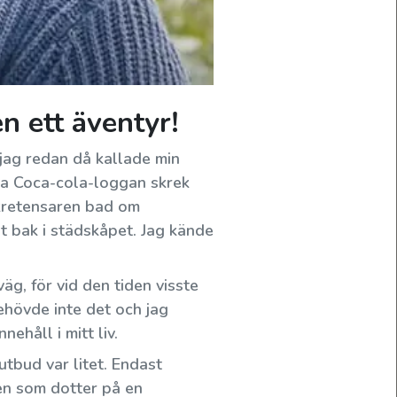
n ett äventyr!
jag redan då kallade min
öda Coca-cola-loggan skrek
 kretensaren bad om
st bak i städskåpet. Jag kände
Hur skördas oliverna?
Vad innebär allt kring olivskörden? Var
äg, för vid den tiden visste
kommer oliverna ifrån?...
behövde inte det och jag
ehåll i mitt liv.
tutbud var litet. Endast
 Men som dotter på en