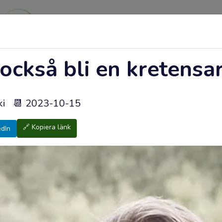
också bli en kretensa
aki
📆
2023-10-15
Webbutik
🔗 Kopiera länk
edIn