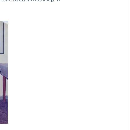
Olivjakten
Lätt som en plätt, tänkte jag, att hitta oliver på
Kreta som gammal olivodlare......