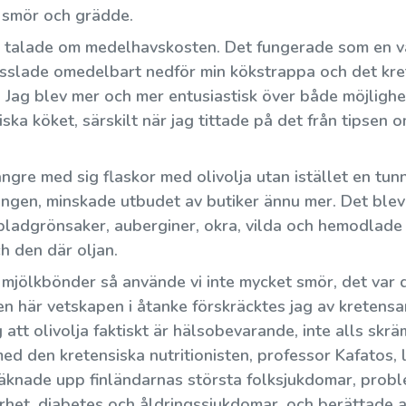
r smör och grädde.
om talade om medelhavskosten. Det fungerade som en v
asslade omedelbart nedför min kökstrappa och det kre
s. Jag blev mer och mer entusiastisk över både möjligh
ska köket, särskilt när jag tittade på det från tipsen 
gre med sig flaskor med olivolja utan istället en tunna
ngen, minskade utbudet av butiker ännu mer. Det blev e
Hur kan du också bli en kretensare?
ladgrönsaker, auberginer, okra, vilda och hemodlade 
h den där oljan.
Min förändring blev inte klar på en dag eller
 mjölkbönder så använde vi inte mycket smör, det var d
en vecka heller, det tog tjugo år......
 den här vetskapen i åtanke förskräcktes jag av krete
ig att olivolja faktiskt är hälsobevarande, inte alls s
med den kretensiska nutritionisten, professor Kafatos,
 räknade upp finländarnas största folksjukdomar, prob
rhet, diabetes och åldringssjukdomar, och berättade 