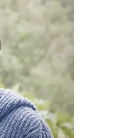
S BORD
 kläderna och jag kommer att klä dig. Skrapa mina
lja).