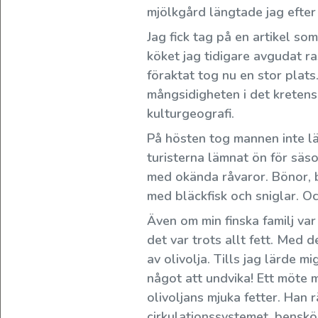
mjölkgård längtade jag efte
Säsongsförmåner
👉
Jag fick tag på en artikel s
köket jag tidigare avgudat r
föraktat tog nu en stor plat
mångsidigheten i det kretensi
Happy
kulturgeografi.
Olive
På hösten tog mannen inte län
Idag
turisterna lämnat ön för säso
med okända råvaror. Bönor, b
Happy Olives resa startade från
med bläckfisk och sniglar. Oc
Vad
Merjas garage
Även om min finska familj var
roligt
det var trots allt fett. Med
att
Lite historia om den tre år långa resan så här
av olivolja. Tills jag lärde m
den
långt......
något att undvika! Ett möte 
gräsiga
olivoljans mjuka fetter. Han
doften
cirkulationssystemet, benskö