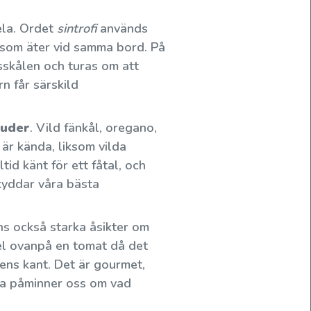
dela. Ordet
sintrofi
används
 som äter vid samma bord. På
sskålen och turas om att
rn får särskild
juder
. Vild fänkål, oregano,
 är kända, liksom vilda
tid känt för ett fåtal, och
skyddar våra bästa
ns också starka åsikter om
vel ovanpå en tomat då det
ikens kant. Det är gourmet,
tta påminner oss om vad