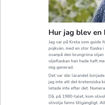
Framsida
Lägg
en
beställning
Hur jag blev en
Lär
Jag var på Kreta som guide f
dig
pojkvän, med en stor flaska i
ovanpå den brungröna oljan o
om
oljeflaskan han hade haft med
olivolja
GREKLANDS NATIONALDAG DEN
mig generad.
25 MARS
Bli
Det var där lärandet började.
Alla skolor deltar i nationaldagsparaden och
inspirerad
jag inte att det kretensiska k
det är även föreningar av olika slag......
letade inte efter det. Numera 
Viktig
Då, på 1980-talet, kom olivolj
information
olivolja fanns tillgängligt. A