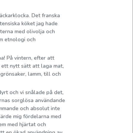
äckarklocka. Det franska
tensiska köket jag hade
eterna med olivolja och
om etnologi och
! På vintern, efter att
tt nytt sätt att laga mat,
Sju trappsteg till toppen - vilket steg
grönsaker, lamm, till och
står du på?
yrt och vi snålade på det,
Jag har ofta berättat om mitt första möte med
olivolja. Min dåvarande pojkvän kom med en
nsarnas sorglösa användande
skatt - en stor Coca-Cola-flaska full av
krämmande och absolut inte
olivolja......
 lärde mig fördelarna med
lem med hjärtat och
att en ökad användning av