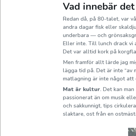
Vad innebär det 
din
direkta
Redan då, på 80-talet, var vå
kanal
andra dagar fisk eller skaldj
till
underbara — och grönsaksgryt
olivodlarnas
Eller inte. Till lunch drack v
lundar
Det var alltid kork på korgfl
och
Men framför allt lärde jag m
din
lägga tid på. Det är inte “av 
möjlighet
matlagning är inte något att 
att
skaffa
Mat är kultur
. Det kan man
alldeles
passionerat än om musik eller 
färsk
och sakkunnigt, tips cirkule
olivolja
slaktare, ost från en ostmästa
—
sådan