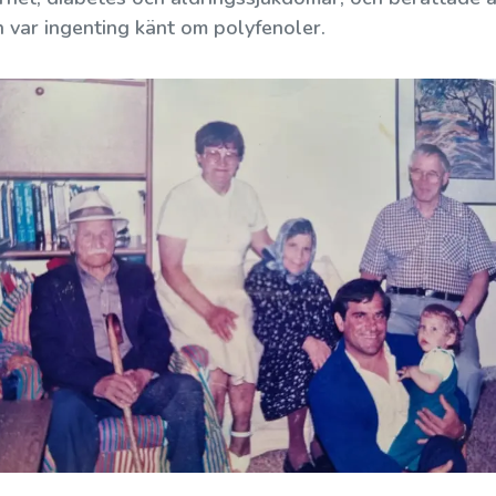
en var ingenting känt om polyfenoler.
Hur konserveras oliver?
Som liten flicka på fem år hörde jag för första
gången ordet oliv. Jag minns det mycket väl,
det var den 12 juni 1955....