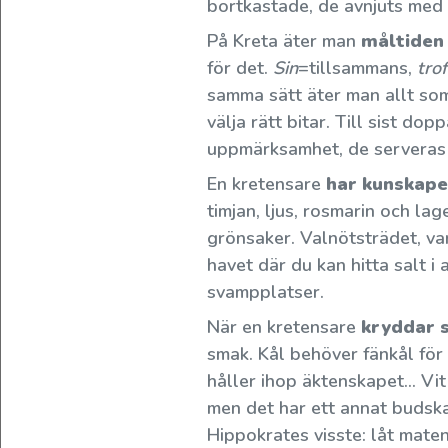
bortkastade, de avnjuts med
hjärtligt
hälsa
På Kreta äter man
måltiden
dig
för det.
Sin
=tillsammans,
trof
välkommen.
samma sätt äter man allt som
välja rätt bitar. Till sist do
Varenda
uppmärksamhet, de serveras 
beställd
En kretensare
har kunskape
liter
timjan, ljus, rosmarin och la
är
grönsaker. Valnötsträdet, vars
ett
havet där du kan hitta salt 
bevis
svampplatser.
för
de
När en kretensare
kryddar 
välkända
smak. Kål behöver fänkål för 
odlarna
håller ihop äktenskapet... V
bakom
men det har ett annat budska
denna
Hippokrates visste: låt maten