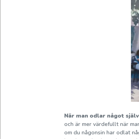
som
odlarna
själva
använder
—
även
till
dig.
Oavsett
om
du
är
rutinerad
eller
När man odlar något själv
förstagångskund
och är mer värdefullt när man
vill
om du någonsin har odlat någr
vi