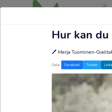
Hur kan du 
🖊️
Merja Tuominen-Gialit
Dela:
Facebook
Twitter
Link
Färsk
olivolja
beställd
idag
.25