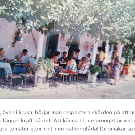
6 myter om att steka med olivolja
Kring Medelhavet är olivolja, speciellt extra
jungfru olivolja, framförallt använd som olja
, även i kruka, börjar man respektera skörden på ett a
till stekning....
 lägger kraft på det. Att känna till ursprunget är vikt
a tomater eller chili i en balkonglåda! De smakar spec