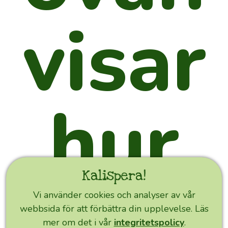
du
visar
ska
lära
dig
nytt
om
olivodling,
hur
olivolja
och
dess
användning
samt
om
Kalispera!
du
den
förtrollande
Vi använder cookies och analyser av vår
ön
webbsida för att förbättra din upplevelse. Läs
EXPRESS
Kreta
mer om det i vår
integritetspolicy
.
ORDER