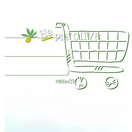
Webbutik
Färsk
olivolja
beställd