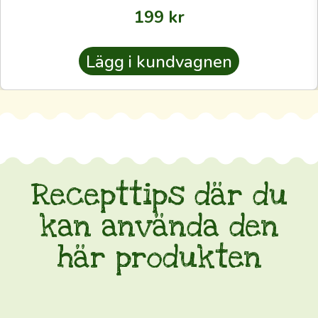
—
199
kr
sådan
som
odlarna
Lägg i kundvagnen
själva
använder
—
även
till
dig.
Recepttips där du
Oavsett
om
kan använda den
du
här produkten
är
rutinerad
eller
förstagångskund