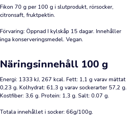
gräsiga
Fikon 70 g per 100 g i slutprodukt, rörsocker, 
doften
citronsaft, fruktpektin.

av
färsk
Förvaring: Öppnad I kylskåp 15 dagar. Innehåller 
olja
inga konserveringsmedel. Vegan.
ledde
dig
till
Näringsinnehåll
100 g
vår
webbutik.
Energi: 1333 kJ, 267 kcal. Fett: 1,1 g varav mättat 
Vi
0,23 g. Kolhydrat: 61,3 g varav sockerarter 57,2 g. 
har
Kostfiber: 3,6 g. Protein: 1,3 g. Salt: 0.07 g.

redan
väntat
Totala innehållet i socker: 66g/100g.
på
ditt
besök.