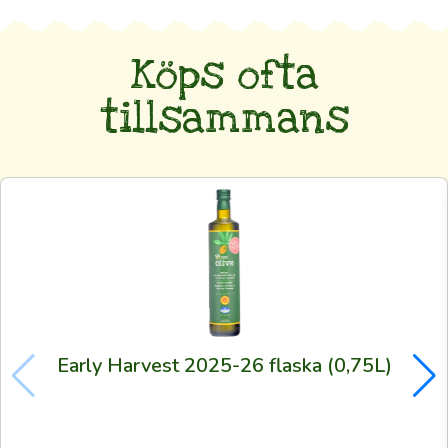
Detta
är
Köps ofta
din
direkta
tillsammans
kanal
till
olivodlarnas
lundar
och
din
möjlighet
att
skaffa
Early Harvest 2025-26 flaska (0,75L)
alldeles
färsk
olivolja