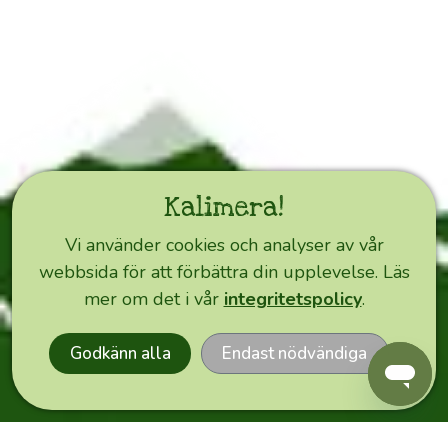
Kreta
i
allmänhet.
Här
hjälper
Merjas
egna
erfarenheter
Kalimera!
som
olivodlare
Vi använder cookies och analyser av vår
och
webbsida för att förbättra din upplevelse. Läs
EXPRESS
över
mer om det i vår
integritetspolicy
.
ORDER
40
år
Godkänn alla
Endast nödvändiga
på
Kreta
förhoppningsvis