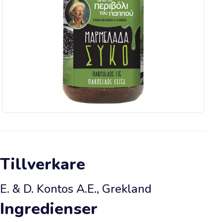
Viktig
information
Säsongsförmåner
👉
Happy
Olive
Idag
Tillverkare
Vad
roligt
E. & D. Kontos A.E., Grekland
att
Ingredienser
den