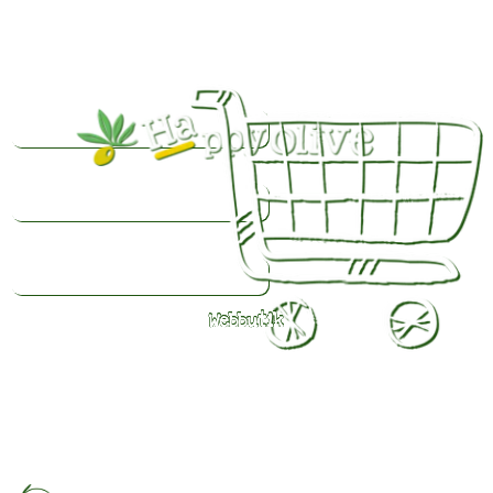
Webbutik
Färsk
olivolja
beställd