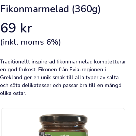
inloggad.
Fikonmarmelad (360g)
Framsida
69
kr
Lägg
(inkl. moms
6
%)
en
beställning
Traditionellt inspirerad fikonmarmelad kompletterar 
Lär
en god frukost. Fikonen från Evia-regionen i 
Grekland ger en unik smak till alla typer av salta 
dig
och söta delikatesser och passar bra till en mängd 
om
olika ostar.
olivolja
Bli
inspirerad