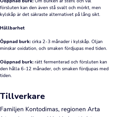
Oöppnad burk:
 Om burken är steril och väl 
på
försluten kan den även stå svalt och mörkt, men 
ditt
kylskåp är det säkraste alternativet på lång sikt.

besök.
Detta
Hållbarhet
är
din
Öppnad burk:
 cirka 2-3 månader i kylskåp. Oljan 
direkta
minskar oxidation, och smaken fördjupas med tiden.

kanal
till
Oöppnad burk:
 rätt fermenterad och försluten kan 
olivodlarnas
den hålla 6-12 månader, och smaken fördjupas med 
lundar
tiden.
och
din
Tillverkare
möjlighet
att
Familjen Kontodimas, regionen Arta
skaffa
alldeles