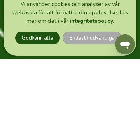
3-
Vi använder cookies och analyser av vår
5
webbsida för att förbättra din upplevelse. Läs
EXPRESS
vardagar
mer om det i vår
integritetspolicy
.
ORDER
📦
.
Vår
Godkänn alla
Endast nödvändiga
partner
PostNord
sköter
leveranserna,
och
för
beställningar
över
600
kr
erbjuder
vi