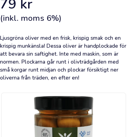
79
kr
dina
köp
när
(inkl. moms
6
%)
du
är
inloggad.
Ljusgröna oliver med en frisk, krispig smak och en 
Framsida
krispig munkänsla! Dessa oliver är handplockade för 
att bevara sin saftighet. Inte med maskin, som är 
Lägg
normen. Plockarna går runt i olivträdgården med 
en
små korgar runt midjan och plockar försiktigt ner 
oliverna från träden, en efter en!
beställning
Lär
dig
om
olivolja