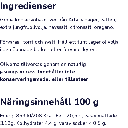
rutinerad
Ingredienser
eller
förstagångskund
Gröna konservolia-oliver från Arta, vinäger, vatten, 
vill
extra jungfruolivolja, havssalt, citronsaft, oregano.

vi
hjärtligt
Förvaras i torrt och svalt. Häll ett tunt lager olivolja 
hälsa
i den öppnade burken eller förvara i kylen.

dig
välkommen.
Oliverna tillverkas genom en naturlig 
jäsningsprocess. 
Innehåller inte 
Varenda
konserveringsmedel eller tillsatser
.
beställd
liter
Näringsinnehåll
100 g
är
ett
bevis
Energi 859 kJ/208 Kcal. Fett 20,5 g, varav mättade 
för
3,13g. Kolhydrater 4,4 g, varav socker < 0,5 g. 