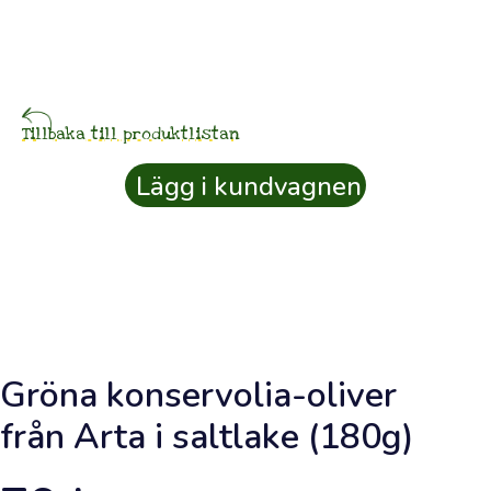
Färsk
olivolja
beställd
idag
Tillbaka till produktlistan
20
Lägg i kundvagnen
ter
⚲
Kundkonto
Gröna konservolia-oliver
SKÖRDKREDIT
0
från Arta i saltlake (180g)
kr
Samla
skördkredit
från