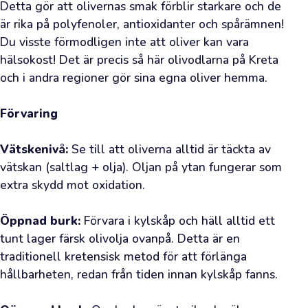
roligt
Detta gör att olivernas smak förblir starkare och de 
att
är rika på polyfenoler, antioxidanter och spårämnen! 
den
Du visste förmodligen inte att oliver kan vara 
gräsiga
hälsokost! Det är precis så här olivodlarna på Kreta 
doften
och i andra regioner gör sina egna oliver hemma.

av
färsk
Förvaring
olja
Vätskenivå:
 Se till att oliverna alltid är täckta av 
ledde
vätskan (saltlag + olja). Oljan på ytan fungerar som 
dig
extra skydd mot oxidation.

till
vår
Öppnad burk:
 Förvara i kylskåp och häll alltid ett 
webbutik.
tunt lager färsk olivolja ovanpå. Detta är en 
Vi
traditionell kretensisk metod för att förlänga 
har
hållbarheten, redan från tiden innan kylskåp fanns.

redan
väntat