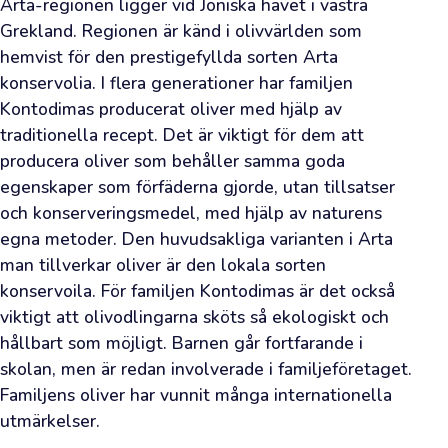
Arta-regionen ligger vid Joniska havet i västra 
färsk
Grekland. Regionen är känd i olivvärlden som 
olivolja
hemvist för den prestigefyllda sorten Arta 
—
konservolia. I flera generationer har familjen 
sådan
Kontodimas producerat oliver med hjälp av 
som
traditionella recept. Det är viktigt för dem att 
odlarna
producera oliver som behåller samma goda 
själva
egenskaper som förfäderna gjorde, utan tillsatser 
och konserveringsmedel, med hjälp av naturens 
använder
egna metoder. Den huvudsakliga varianten i Arta 
—
man tillverkar oliver är den lokala sorten 
även
konservoila. För familjen Kontodimas är det också 
till
viktigt att olivodlingarna sköts så ekologiskt och 
dig.
hållbart som möjligt. Barnen går fortfarande i 
Oavsett
skolan, men är redan involverade i familjeföretaget. 
om
Familjens oliver har vunnit många internationella 
du
utmärkelser.
är