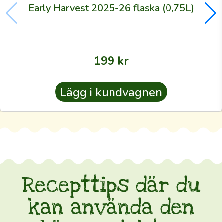
Early Harvest 2025-26 flaska (0,75L)
mer
för
skördens
bästa
199
kr
partier
än
för
Lägg i kundvagnen
utspädda
butiksoljor
🙏
Att
få
Recepttips där du
olja
av
kan använda den
den
här