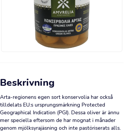
Bli
inspirerad
Viktig
information
Säsongsförmåner
👉
Beskrivning
Happy
Olive
Arta-regionens egen sort konservolia har också 
Idag
tilldelats EU:s ursprungsmärkning Protected 
Geographical Indication (PGI). Dessa oliver är ännu 
mer speciella eftersom de har mognat i månader 
Vad
genom mjölksyrajäsning och inte pastöriserats alls. 