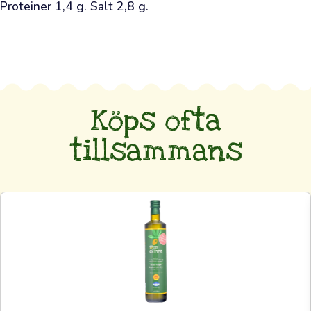
de
Proteiner 1,4 g. Salt 2,8 g.
välkända
odlarna
bakom
denna
olja
Köps ofta
att
deras
tillsammans
arbete
uppskattas
och
att
man
är
beredd
att
betala