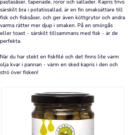
information
pastasåser, tapenade, röror och sallader. Kapris trivs 
särskilt bra i potatissallad, är en fin smaksättare till 
Säsongsförmåner
👉
fisk och fisksåser, och ger även köttgrytor och andra 
varma rätter mer djup i smaken. På en smörgås 
eller toast - särskilt tillsammans med fisk - är de 
perfekta.

Happy
När du har stekt en fiskfilé och det finns lite varm 
Olive
olja kvar i pannan - värm en sked kapris i den och 
Idag
strö över fisken!
Vad
roligt
att
den
gräsiga