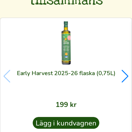
tillsammans
som
odlarna
själva
använder
—
även
till
dig.
Oavsett
Early Harvest 2025-26 flaska (0,75L)
om
du
är
rutinerad
199
kr
eller
förstagångskund
Lägg i kundvagnen
vill