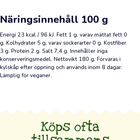
är
din
Näringsinnehåll
100 g
direkta
kanal
Energi 23 kcal / 96 kJ. Fett 1 g, varav mättat fett 0 
till
g. Kolhydrater 5 g, varav sockerarter 0 g. Kostfiber 
olivodlarnas
3 g. Protein 2 g. Salt 7,4 g. Innehåller inga 
lundar
konserveringsmedel. Nettovikt 180 g. Förvaras i 
och
kylskåp efter öppning och används inom 8 dagar. 
din
Lämplig för veganer.
möjlighet
att
skaffa
alldeles
färsk
Köps ofta
olivolja
—
sådan