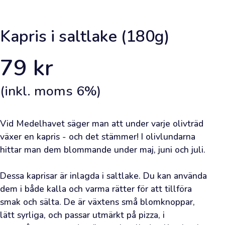
Framsida
Kapris i saltlake (180g)
Lägg
79
kr
en
beställning
(inkl. moms
6
%)
Lär
dig
Vid Medelhavet säger man att under varje olivträd 
om
växer en kapris - och det stämmer! I olivlundarna 
olivolja
hittar man dem blommande under maj, juni och juli.

Bli
Dessa kaprisar är inlagda i saltlake. Du kan använda 
inspirerad
dem i både kalla och varma rätter för att tillföra 
smak och sälta. De är växtens små blomknoppar, 
Viktig
lätt syrliga, och passar utmärkt på pizza, i 