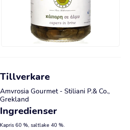
doften
av
färsk
olja
ledde
dig
till
vår
webbutik.
Vi
Tillverkare
har
redan
Amvrosia Gourmet - Stiliani P.& Co.,
väntat
Grekland
på
Ingredienser
ditt
besök.
Kapris 60 %, saltlake 40 %.
Detta