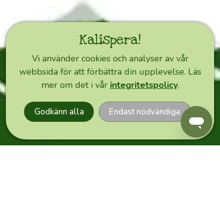
ska
lära
dig
Kalispera!
nytt
Vi använder cookies och analyser av vår
om
webbsida för att förbättra din upplevelse. Läs
olivodling,
EXPRESS
mer om det i vår
integritetspolicy
.
ORDER
olivolja
och
Godkänn alla
Endast nödvändiga
dess
användning
samt
om
den
förtrollande
ön
Kreta
i