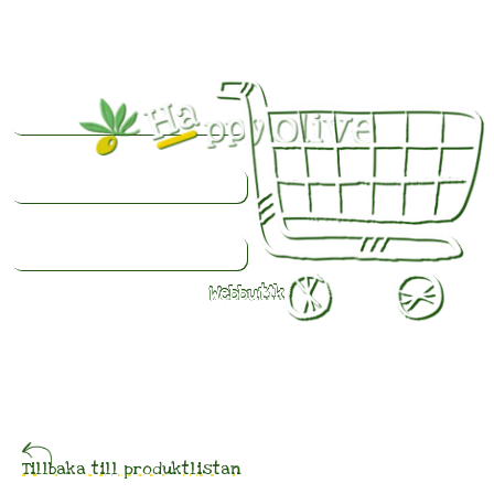
Webbutik
Färsk
olivolja
beställd
Tillbaka till produktlistan
idag