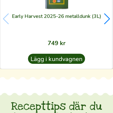
mer
för
Early Harvest 2025-26 metalldunk (3L)
skördens
bästa
partier
än
749
kr
för
utspädda
Lägg i kundvagnen
butiksoljor
🙏
Att
få
olja
av
Recepttips där du
den
här