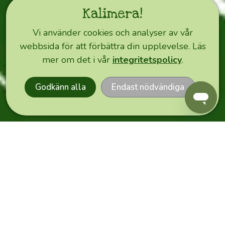
3-
Kalimera!
5
vardagar
Vi använder cookies och analyser av vår
📦
.
webbsida för att förbättra din upplevelse. Läs
EXPRESS
Vår
mer om det i vår
integritetspolicy
.
ORDER
partner
PostNord
Godkänn alla
Endast nödvändiga
sköter
leveranserna,
och
för
beställningar
över
600
kr
erbjuder
vi