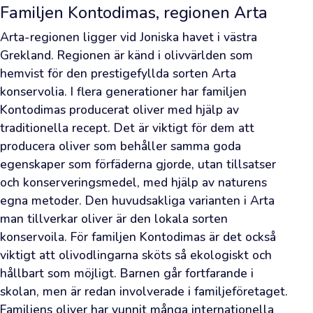
alldeles
Familjen Kontodimas, regionen Arta
färsk
Arta-regionen ligger vid Joniska havet i västra 
olivolja
Grekland. Regionen är känd i olivvärlden som 
—
hemvist för den prestigefyllda sorten Arta 
sådan
konservolia. I flera generationer har familjen 
som
Kontodimas producerat oliver med hjälp av 
odlarna
traditionella recept. Det är viktigt för dem att 
själva
producera oliver som behåller samma goda 
använder
egenskaper som förfäderna gjorde, utan tillsatser 
—
och konserveringsmedel, med hjälp av naturens 
även
egna metoder. Den huvudsakliga varianten i Arta 
till
man tillverkar oliver är den lokala sorten 
dig.
konservoila. För familjen Kontodimas är det också 
Oavsett
viktigt att olivodlingarna sköts så ekologiskt och 
om
hållbart som möjligt. Barnen går fortfarande i 
du
skolan, men är redan involverade i familjeföretaget. 
är
Familjens oliver har vunnit många internationella 