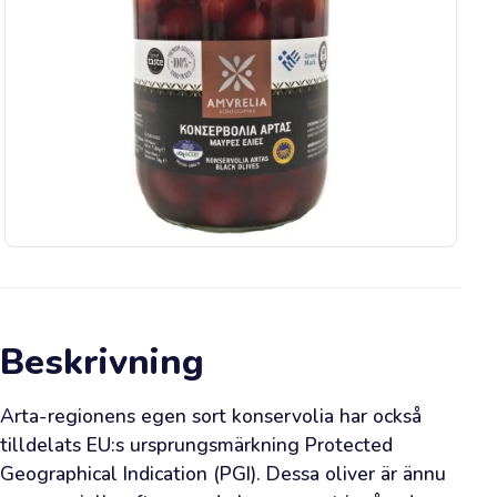
Bli
inspirerad
Viktig
information
Säsongsförmåner
👉
Happy
Olive
Beskrivning
Idag
Arta-regionens egen sort konservolia har också 
tilldelats EU:s ursprungsmärkning Protected 
Vad
Geographical Indication (PGI). Dessa oliver är ännu 