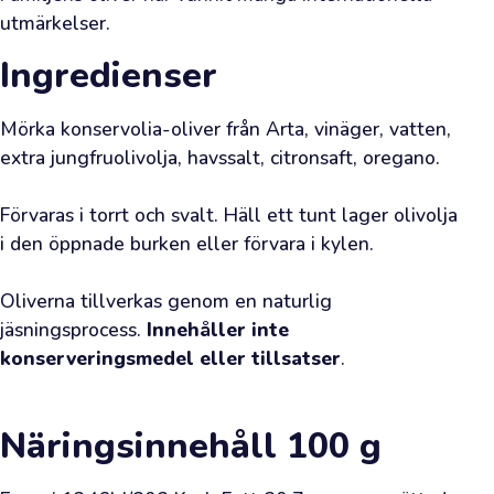
rutinerad
utmärkelser.
eller
Ingredienser
förstagångskund
vill
Mörka konservolia-oliver från Arta, vinäger, vatten, 
vi
extra jungfruolivolja, havssalt, citronsaft, oregano.

hjärtligt
hälsa
Förvaras i torrt och svalt. Häll ett tunt lager olivolja 
dig
i den öppnade burken eller förvara i kylen.

välkommen.
Varenda
Oliverna tillverkas genom en naturlig 
beställd
jäsningsprocess. 
Innehåller inte 
liter
konserveringsmedel eller tillsatser
.
är
ett
Näringsinnehåll
100 g
bevis
för