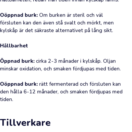
på
ditt
Oöppnad burk:
 Om burken är steril och väl 
besök.
försluten kan den även stå svalt och mörkt, men 
Detta
kylskåp är det säkraste alternativet på lång sikt.

är
din
Hållbarhet
direkta
kanal
Öppnad burk:
 cirka 2-3 månader i kylskåp. Oljan 
till
minskar oxidation, och smaken fördjupas med tiden.

olivodlarnas
Oöppnad burk:
 rätt fermenterad och försluten kan 
lundar
den hålla 6-12 månader, och smaken fördjupas med 
och
tiden.
din
möjlighet
att
Tillverkare
skaffa