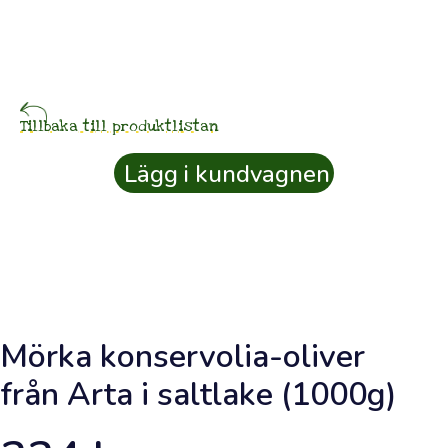
Färsk
olivolja
beställd
idag
Tillbaka till produktlistan
.25
Lägg i kundvagnen
ter
⚲
Kundkonto
Mörka konservolia-oliver
SKÖRDKREDIT
0
från Arta i saltlake (1000g)
kr
Samla
skördkredit
från