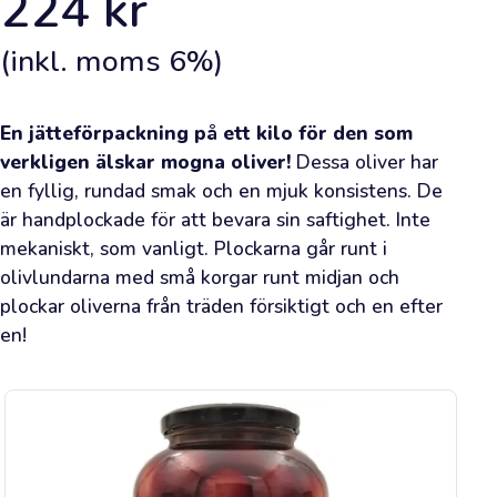
224
kr
dina
köp
när
(inkl. moms
6
%)
du
är
inloggad.
En jätteförpackning på ett kilo för den som 
verkligen älskar mogna oliver!
 Dessa oliver har 
Framsida
en fyllig, rundad smak och en mjuk konsistens. De 
är handplockade för att bevara sin saftighet. Inte 
Lägg
mekaniskt, som vanligt. Plockarna går runt i 
en
olivlundarna med små korgar runt midjan och 
beställning
plockar oliverna från träden försiktigt och en efter 
en!
Lär
dig
om
olivolja