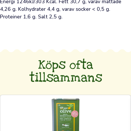
Energi 1246kJ/303 Kcal. Fett 30,7 g, varav mättade 
de
4,26 g. Kolhydrater 4,4 g, varav socker < 0,5 g. 
välkända
Proteiner 1,6 g. Salt 2,5 g.
odlarna
bakom
denna
olja
att
deras
Köps ofta
arbete
tillsammans
uppskattas
och
att
man
är
beredd
att
betala