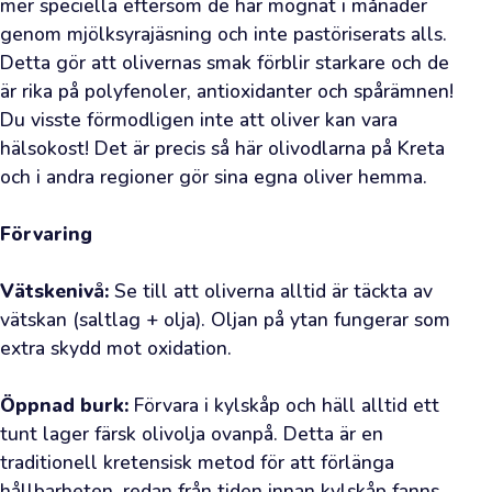
mer speciella eftersom de har mognat i månader 
roligt
genom mjölksyrajäsning och inte pastöriserats alls. 
att
Detta gör att olivernas smak förblir starkare och de 
den
är rika på polyfenoler, antioxidanter och spårämnen! 
gräsiga
Du visste förmodligen inte att oliver kan vara 
doften
hälsokost! Det är precis så här olivodlarna på Kreta 
av
och i andra regioner gör sina egna oliver hemma.

färsk
olja
Förvaring
ledde
dig
Vätskenivå:
 Se till att oliverna alltid är täckta av 
till
vätskan (saltlag + olja). Oljan på ytan fungerar som 
vår
extra skydd mot oxidation.

webbutik.
Vi
Öppnad burk:
 Förvara i kylskåp och häll alltid ett 
har
tunt lager färsk olivolja ovanpå. Detta är en 
redan
traditionell kretensisk metod för att förlänga 
väntat
hållbarheten, redan från tiden innan kylskåp fanns.
