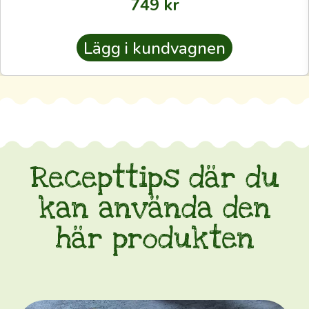
749
kr
sådan
som
Lägg i kundvagnen
odlarna
själva
använder
—
även
till
dig.
Recepttips där du
Oavsett
kan använda den
om
du
här produkten
är
rutinerad
eller
förstagångskund