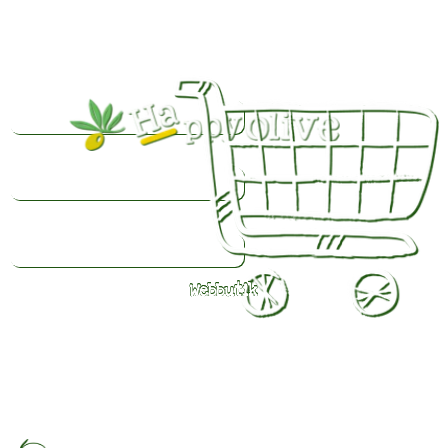
Webbutik
Färsk
olivolja
beställd