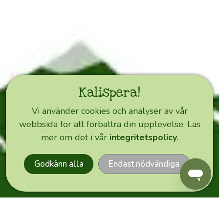
Kreta
i
allmänhet.
Här
hjälper
Merjas
egna
Kalispera!
erfarenheter
som
Vi använder cookies och analyser av vår
olivodlare
webbsida för att förbättra din upplevelse. Läs
och
EXPRESS
mer om det i vår
integritetspolicy
.
ORDER
över
40
Godkänn alla
Endast nödvändiga
år
på
Kreta
förhoppningsvis