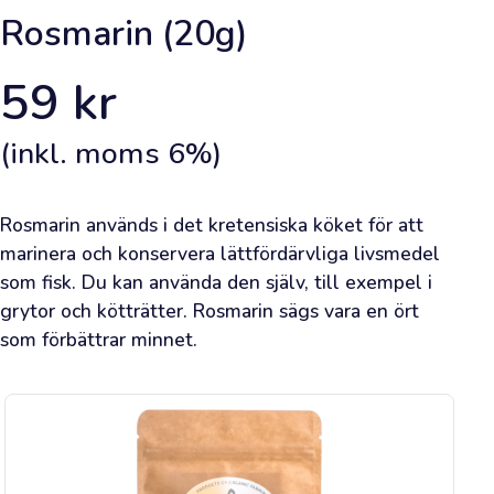
inloggad.
Rosmarin (20g)
Framsida
59
kr
Lägg
(inkl. moms
6
%)
en
beställning
Rosmarin används i det kretensiska köket för att 
Lär
marinera och konservera lättfördärvliga livsmedel 
som fisk. Du kan använda den själv, till exempel i 
dig
grytor och kötträtter. Rosmarin sägs vara en ört 
om
som förbättrar minnet.
olivolja
Bli
inspirerad