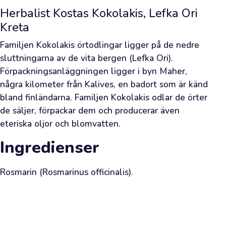
gräsiga
Herbalist Kostas Kokolakis, Lefka Ori
doften
Kreta
av
färsk
Familjen Kokolakis örtodlingar ligger på de nedre 
olja
sluttningarna av de vita bergen (Lefka Ori). 
ledde
Förpackningsanläggningen ligger i byn Maher, 
dig
några kilometer från Kalives, en badort som är känd 
bland finländarna. Familjen Kokolakis odlar de örter 
till
de säljer, förpackar dem och producerar även 
vår
eteriska oljor och blomvatten.
webbutik.
Vi
Ingredienser
har
redan
Rosmarin (Rosmarinus officinalis).
väntat
på
ditt
besök.