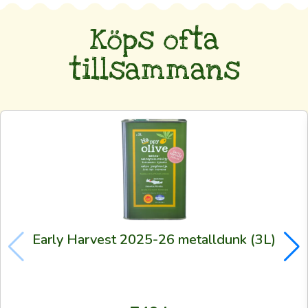
Detta
är
Köps ofta
din
tillsammans
direkta
kanal
till
olivodlarnas
lundar
och
din
möjlighet
att
skaffa
Early Harvest 2025-26 metalldunk (3L)
alldeles
färsk
olivolja
—