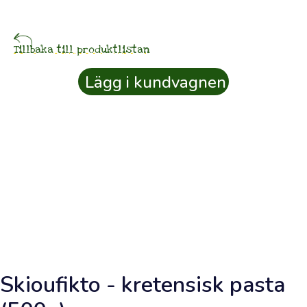
beställd
idag
Tillbaka till produktlistan
23
Lägg i kundvagnen
ter
⚲
Kundkonto
SKÖRDKREDIT
0
kr
Samla
skördkredit
Skioufikto - kretensisk pasta
från
dina
köp