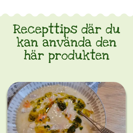
odlarna
bakom
denna
Recepttips där du
olja
kan använda den
att
deras
här produkten
arbete
uppskattas
och
att
man
är
beredd
att
betala
mer