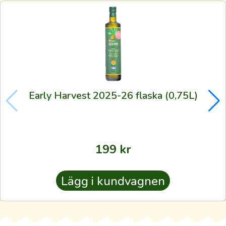
förstagångskund
vill
vi
hjärtligt
hälsa
dig
välkommen.
Early Harvest 2025-26 flaska (0,75L)
Varenda
beställd
liter
199
kr
är
ett
Lägg i kundvagnen
bevis
för
de
välkända