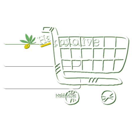
Webbutik
Färsk
olivolja