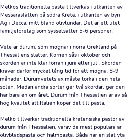
den
Melkos traditionella pasta tillverkas i utkanten av 
gräsiga
Messaraslätten på södra Kreta, i utkanten av byn 
doften
Agii Decca, mitt bland olivlundar. Det är ett litet 
familjeföretag som sysselsätter 5-6 personer.

av
färsk
Vete är durum, som mognar i norra Grekland på 
olja
Thessaliens slätter. Kornen sås i oktober och 
ledde
skörden är inte klar förrän i juni eller juli. Skörden 
dig
kräver därför mycket lång tid för att mogna, 8-9 
till
månader. Durumvetets ax måste torka i den heta 
vår
solen. Medan andra sorter ger två skördar, ger den 
webbutik.
här bara en om året. Durum från Thessalien är av så 
Vi
hög kvalitet att Italien köper det till pasta.

har
redan
Melko tillverkar traditionella kretensiska pastor av 
väntat
durum från Thessalien, varav de mest populära är 
på
olivbladspasta och halmpasta. Båda har en slät yta 