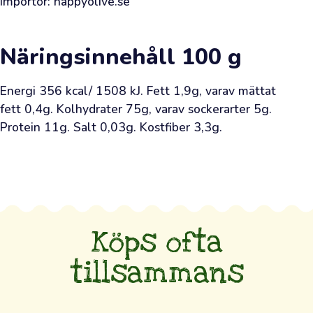
Importör: happyolive.se
olivolja
—
sådan
Näringsinnehåll
100 g
som
odlarna
Energi 356 kcal/ 1508 kJ. Fett 1,9g, varav mättat 
själva
fett 0,4g. Kolhydrater 75g, varav sockerarter 5g. 
använder
Protein 11g. Salt 0,03g. Kostfiber 3,3g.
—
även
till
dig.
Oavsett
Köps ofta
om
du
tillsammans
är
rutinerad
eller