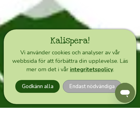
Happy
Olive
Idag
Kalispera!
Vi använder cookies och analyser av vår
Hälsningar
webbsida för att förbättra din upplevelse. Läs
från
EXPRESS
mer om det i vår
integritetspolicy
.
ORDER
Happy
Olives
Godkänn alla
Endast nödvändiga
lager
i
Tammerfors,
Finland!
Vi
ser
till