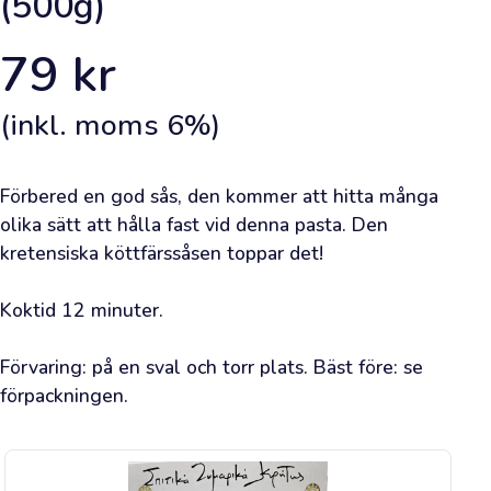
(500g)
när
du
är
inloggad.
79
kr
Framsida
(inkl. moms
6
%)
Lägg
Förbered en god sås, den kommer att hitta många 
en
olika sätt att hålla fast vid denna pasta. Den 
beställning
kretensiska köttfärssåsen toppar det!

Lär
Koktid 12 minuter.

dig
om
Förvaring: på en sval och torr plats. Bäst före: se 
olivolja
förpackningen.
Bli
inspirerad