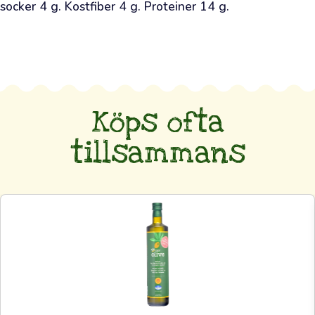
är
socker 4 g. Kostfiber 4 g. Proteiner 14 g.
din
direkta
kanal
till
olivodlarnas
Köps ofta
lundar
och
tillsammans
din
möjlighet
att
skaffa
alldeles
färsk
olivolja
—
sådan