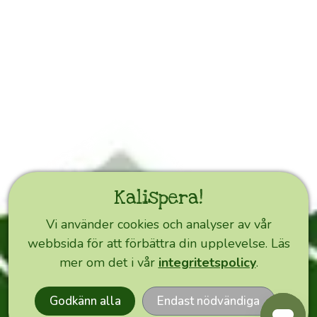
möjliggör
denna
försäljningskanal
för
odlarna
💚
!
Vi
gör
i
gengäld
Kalispera!
allt
vi
Vi använder cookies och analyser av vår
kan
webbsida för att förbättra din upplevelse. Läs
EXPRESS
för
mer om det i vår
integritetspolicy
.
ORDER
att
du
Godkänn alla
Endast nödvändiga