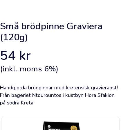
Framsida
Lägg
Små brödpinne Graviera
en
(120g)
beställning
54
kr
Lär
dig
(inkl. moms
6
%)
om
olivolja
Handgjorda brödpinnar med kretensisk gravieraost! 
Bli
Från bageriet Ntourountos i kustbyn Hora Sfakion 
på södra Kreta.
inspirerad
Viktig
information