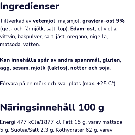
Ingredienser
av
färsk
Tillverkad av 
vetemjöl
, majsmjöl, 
graviera-ost 9%
olja
(get- och fårmjölk, salt, löp), 
Edam-ost
, oliviolja, 
ledde
vittvin, bakpulver, salt, jäst, oregano, nigella, 
dig
matsoda, vatten.

till
vår
Kan innehålla spår av andra spannmål, gluten, 
webbutik.
ägg, sesam, mjölk (laktos), nötter och soja
.

Vi
har
Förvara på en mörk och sval plats (max. +25 C°).
redan
väntat
på
Näringsinnehåll
100 g
ditt
besök.
Energi 477 kCla/1877 kJ. Fett 15 g, varav mättade 
Detta
5 g. Suolaa/Salt 2,3 g. Kolhydrater 62 g, varav 