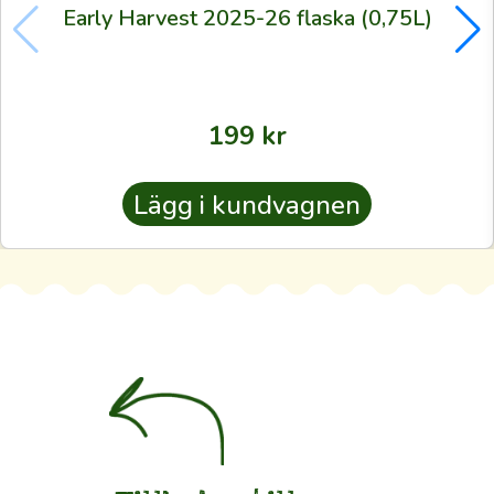
som
Early Harvest 2025-26 flaska (0,75L)
odlarna
själva
använder
199
kr
—
även
till
Lägg i kundvagnen
dig.
Oavsett
om
du
är
rutinerad
eller
förstagångskund
vill
vi