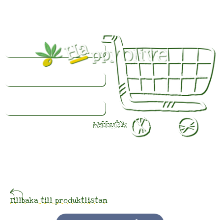
Webbutik
Färsk
olivolja
beställd
Tillbaka till produktlistan
idag