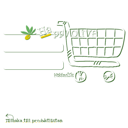
Webbutik
Färsk
olivolja
beställd
Tillbaka till produktlistan
idag