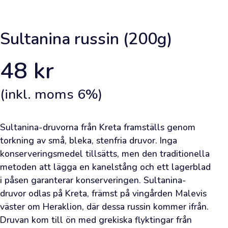
Framsida
Sultanina russin (200g)
Lägg
en
48
kr
beställning
(inkl. moms
6
%)
Lär
dig
Sultanina-druvorna från Kreta framställs genom 
om
torkning av små, bleka, stenfria druvor. Inga 
olivolja
konserveringsmedel tillsätts, men den traditionella 
metoden att lägga en kanelstång och ett lagerblad 
Bli
i påsen garanterar konserveringen. Sultanina-
inspirerad
druvor odlas på Kreta, främst på vingården Malevis 
väster om Heraklion, där dessa russin kommer ifrån. 
Viktig
Druvan kom till ön med grekiska flyktingar från 