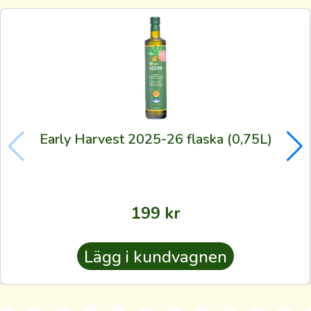
som
odlarna
själva
använder
—
även
till
Early Harvest 2025-26 flaska (0,75L)
dig.
Oavsett
om
du
199
kr
är
rutinerad
Lägg i kundvagnen
eller
förstagångskund
vill