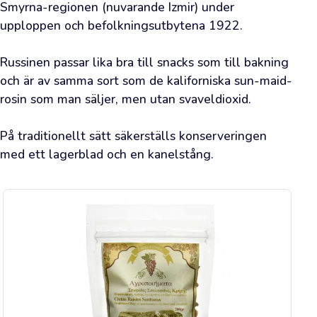
information
Smyrna-regionen (nuvarande Izmir) under 
upploppen och befolkningsutbytena 1922.

Säsongsförmåner
👉
Russinen passar lika bra till snacks som till bakning 
och är av samma sort som de kaliforniska sun-maid-
rosin som man säljer, men utan svaveldioxid.

Happy
På traditionellt sätt säkerställs konserveringen 
Olive
med ett lagerblad och en kanelstång.
Idag
Vad
roligt
att
den
gräsiga