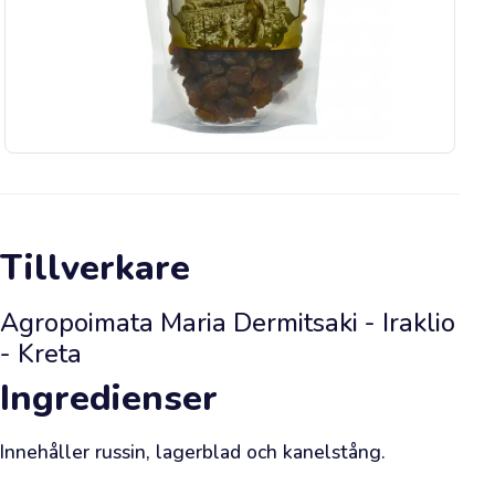
doften
av
färsk
olja
ledde
dig
till
vår
webbutik.
Tillverkare
Vi
har
Agropoimata Maria Dermitsaki - Iraklio
redan
- Kreta
väntat
Ingredienser
på
ditt
besök.
Innehåller russin, lagerblad och kanelstång.

Detta