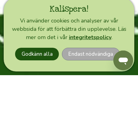
ska
Kalispera!
lära
dig
Vi använder cookies och analyser av vår
nytt
webbsida för att förbättra din upplevelse. Läs
EXPRESS
om
mer om det i vår
integritetspolicy
.
ORDER
olivodling,
olivolja
Godkänn alla
Endast nödvändiga
och
dess
användning
samt
om
den
förtrollande
ön
Kreta
i