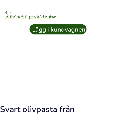
beställd
idag
Tillbaka till produktlistan
75
Lägg i kundvagnen
ter
⚲
Kundkonto
SKÖRDKREDIT
0
kr
Samla
skördkredit
från
Svart olivpasta från
dina
köp
när