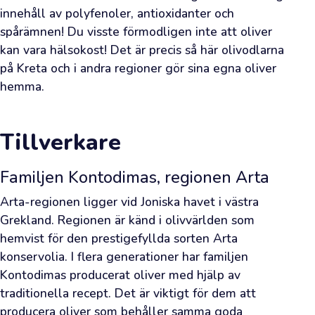
den
innehåll av polyfenoler, antioxidanter och 
gräsiga
spårämnen! Du visste förmodligen inte att oliver 
doften
kan vara hälsokost! Det är precis så här olivodlarna 
av
på Kreta och i andra regioner gör sina egna oliver 
hemma.
färsk
olja
ledde
Tillverkare
dig
till
Familjen Kontodimas, regionen Arta
vår
webbutik.
Arta-regionen ligger vid Joniska havet i västra 
Vi
Grekland. Regionen är känd i olivvärlden som 
hemvist för den prestigefyllda sorten Arta 
har
konservolia. I flera generationer har familjen 
redan
Kontodimas producerat oliver med hjälp av 
väntat
traditionella recept. Det är viktigt för dem att 
på
producera oliver som behåller samma goda 
ditt