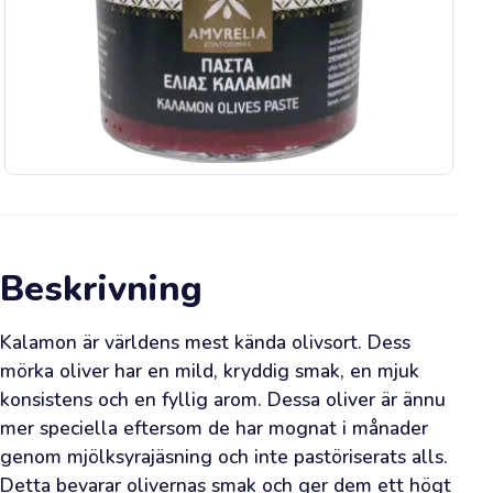
Viktig
information
Säsongsförmåner
👉
Happy
Beskrivning
Olive
Idag
Kalamon är världens mest kända olivsort. Dess 
mörka oliver har en mild, kryddig smak, en mjuk 
konsistens och en fyllig arom. Dessa oliver är ännu 
Vad
mer speciella eftersom de har mognat i månader 
roligt
genom mjölksyrajäsning och inte pastöriserats alls. 
att
Detta bevarar olivernas smak och ger dem ett högt 