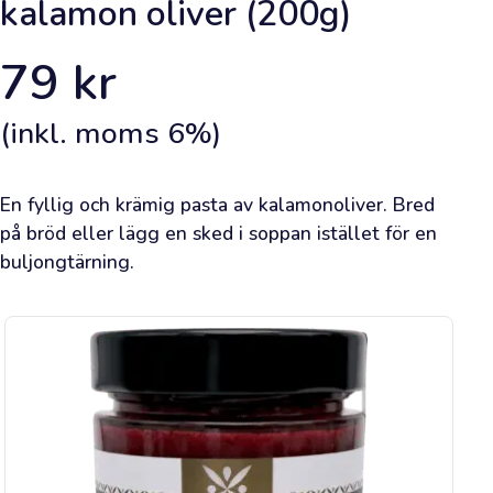
kalamon oliver (200g)
du
är
inloggad.
79
kr
Framsida
(inkl. moms
6
%)
Lägg
en
En fyllig och krämig pasta av kalamonoliver. Bred 
på bröd eller lägg en sked i soppan istället för en 
beställning
buljongtärning.
Lär
dig
om
olivolja
Bli
inspirerad