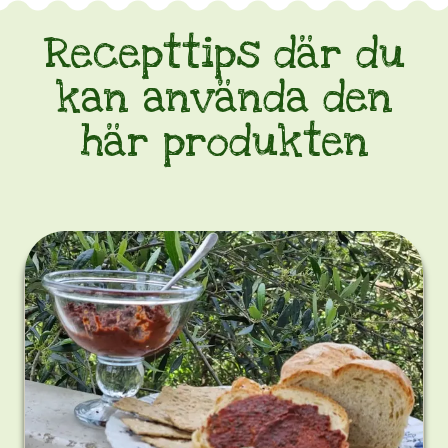
odlarna
Recepttips där du
bakom
denna
kan använda den
olja
här produkten
att
deras
arbete
uppskattas
och
att
man
är
beredd
att
betala
mer