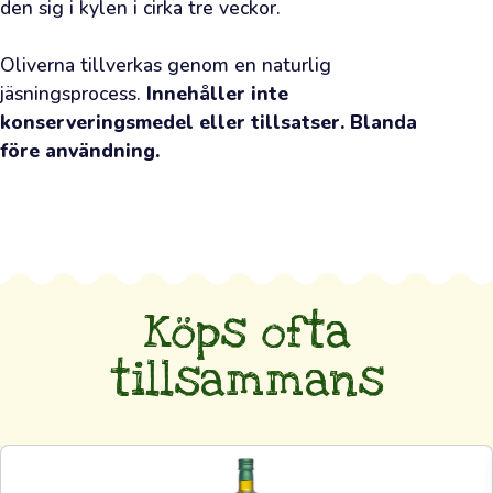
den sig i kylen i cirka tre veckor.

olivolja
—
Oliverna tillverkas genom en naturlig 
sådan
jäsningsprocess. 
Innehåller inte 
som
konserveringsmedel eller tillsatser. Blanda 
odlarna
före användning.
själva
använder
—
även
till
dig.
Köps ofta
Oavsett
tillsammans
om
du
är
rutinerad
eller