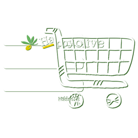
Webbutik
Färsk
olivolja