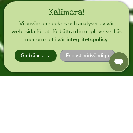
Happy
Kalimera!
Olive
Idag
Vi använder cookies och analyser av vår
webbsida för att förbättra din upplevelse. Läs
EXPRESS
mer om det i vår
integritetspolicy
.
ORDER
Hälsningar
Godkänn alla
Endast nödvändiga
från
Happy
Olives
lager
i
Tammerfors,
Finland!
Vi
ser
till