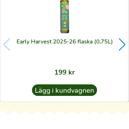
förstagångskund
vill
vi
hjärtligt
hälsa
Early Harvest 2025-26 flaska (0,75L)
dig
välkommen.
Varenda
199
kr
beställd
liter
är
Lägg i kundvagnen
ett
bevis
för
de
välkända