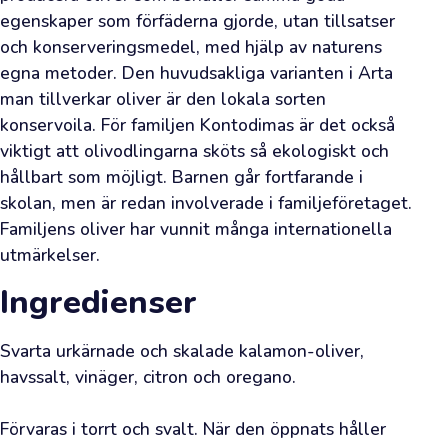
egenskaper som förfäderna gjorde, utan tillsatser 
besök.
och konserveringsmedel, med hjälp av naturens 
Detta
egna metoder. Den huvudsakliga varianten i Arta 
är
man tillverkar oliver är den lokala sorten 
din
konservoila. För familjen Kontodimas är det också 
direkta
viktigt att olivodlingarna sköts så ekologiskt och 
kanal
hållbart som möjligt. Barnen går fortfarande i 
till
skolan, men är redan involverade i familjeföretaget. 
olivodlarnas
Familjens oliver har vunnit många internationella 
lundar
utmärkelser.
och
Ingredienser
din
möjlighet
att
Svarta urkärnade och skalade kalamon-oliver, 
havssalt, vinäger, citron och oregano.

skaffa
alldeles
Förvaras i torrt och svalt. När den öppnats håller 
färsk