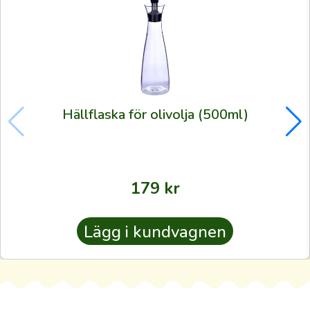
din
direkta
kanal
till
olivodlarnas
lundar
Hällflaska för olivolja (500ml)
och
din
möjlighet
att
179
kr
skaffa
alldeles
Lägg i kundvagnen
färsk
olivolja
—
sådan
som