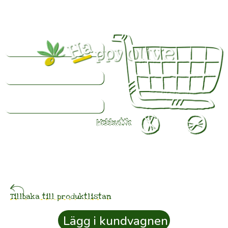
Webbutik
Färsk
olivolja
beställd
Tillbaka till produktlistan
idag
Lägg i kundvagnen