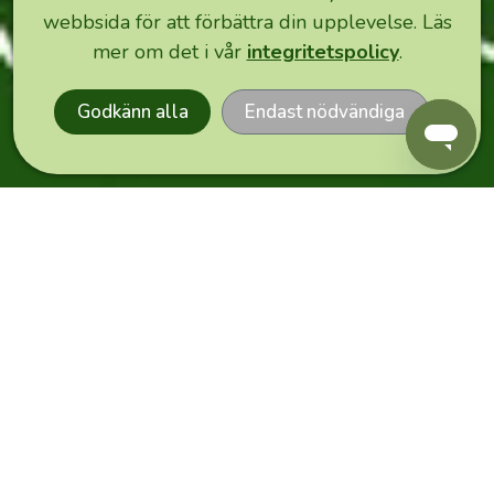
möjliggör
webbsida för att förbättra din upplevelse. Läs
denna
EXPRESS
mer om det i vår
integritetspolicy
.
ORDER
försäljningskanal
för
Godkänn alla
Endast nödvändiga
odlarna
💚
!
Vi
gör
i
gengäld
allt
vi
kan
för
att
du
ska