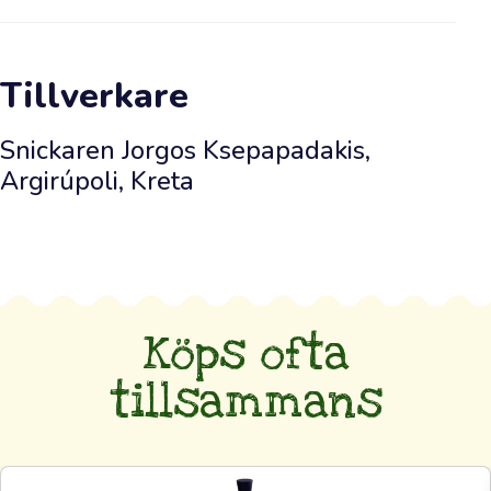
av
färsk
olja
Tillverkare
ledde
dig
Snickaren Jorgos Ksepapadakis,
till
Argirúpoli, Kreta
vår
webbutik.
Vi
har
redan
väntat
Köps ofta
på
tillsammans
ditt
besök.
Detta
är