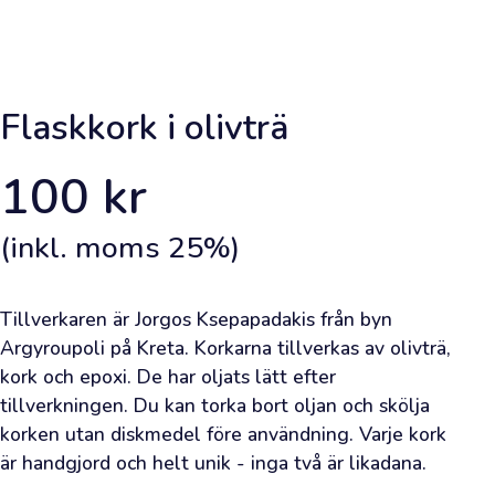
Framsida
Lägg
en
Flaskkork i olivträ
beställning
100
kr
Lär
dig
(inkl. moms
25
%)
om
olivolja
Tillverkaren är Jorgos Ksepapadakis från byn 
Bli
Argyroupoli på Kreta. Korkarna tillverkas av olivträ, 
kork och epoxi. De har oljats lätt efter 
inspirerad
tillverkningen. Du kan torka bort oljan och skölja 
korken utan diskmedel före användning. Varje kork 
Viktig
är handgjord och helt unik - inga två är likadana.
information