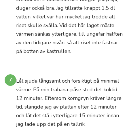
odlarna
duger också bra. Jag tillsatte knappt 1,5 dl
bakom
vatten, vilket var hur mycket jag trodde att
denna
riset skulle svälla. Vid det här laget måste
olja
värmen sänkas ytterligare, till ungefär hälften
att
av den tidigare nivån, så att riset inte fastnar
deras
på botten av kastrullen.
arbete
uppskattas
och
att
7
Låt sjuda långsamt och försiktigt på minimal
man
värme. På min trahana-påse stod det koktid
är
12 minuter. Eftersom korngryn kräver längre
beredd
tid, stängde jag av plattan efter 12 minuter
att
betala
och lät det stå i ytterligare 15 minuter innan
mer
jag lade upp det på en tallrik.