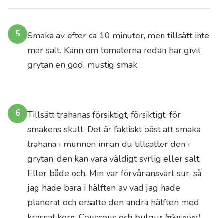
förstagångskund
vill
5
Smaka av efter ca 10 minuter, men tillsätt inte
vi
hjärtligt
mer salt. Känn om tomaterna redan har givit
hälsa
grytan en god, mustig smak.
dig
välkommen.
Varenda
6
Tillsätt trahanas försiktigt, försiktigt, för
beställd
smakens skull. Det är faktiskt bäst att smaka
liter
trahana i munnen innan du tillsätter den i
är
grytan, den kan vara väldigt syrlig eller salt.
ett
Eller både och. Min var förvånansvärt sur, så
bevis
jag hade bara i hälften av vad jag hade
för
de
planerat och ersatte den andra hälften med
välkända
krossat korn. Couscous och bulgur (πλιγούρι)