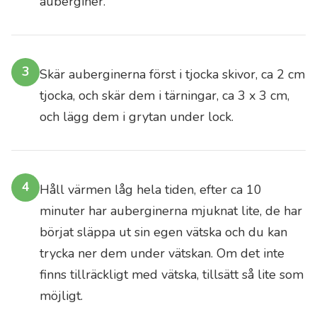
auberginer.
olivolja
—
sådan
som
3
Skär auberginerna först i tjocka skivor, ca 2 cm
odlarna
tjocka, och skär dem i tärningar, ca 3 x 3 cm,
själva
och lägg dem i grytan under lock.
använder
—
även
till
4
Håll värmen låg hela tiden, efter ca 10
dig.
minuter har auberginerna mjuknat lite, de har
Oavsett
börjat släppa ut sin egen vätska och du kan
om
trycka ner dem under vätskan. Om det inte
du
är
finns tillräckligt med vätska, tillsätt så lite som
rutinerad
möjligt.
eller