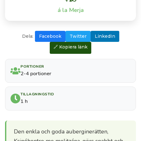
du
är
á la
Merja
inloggad.
Framsida
Dela:
Facebook
Twitter
LinkedIn
🔗 Kopiera länk
Lägg
en
beställning
PORTIONER
2-4 portioner
Lär
dig
TILLAGNINGSTID
1 h
om
olivolja
Bli
Den enkla och goda auberginerätten,
inspirerad
Ksinóhontro me melitzána, görs snabbt och