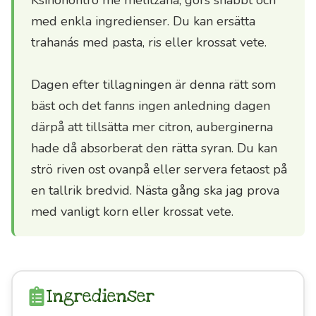
med enkla ingredienser. Du kan ersätta
Viktig
trahanás med pasta, ris eller krossat vete.
information
Säsongsförmåner
Dagen efter tillagningen är denna rätt som
👉
bäst och det fanns ingen anledning dagen
därpå att tillsätta mer citron, auberginerna
hade då absorberat den rätta syran. Du kan
Happy
strö riven ost ovanpå eller servera fetaost på
Olive
en tallrik bredvid. Nästa gång ska jag prova
Idag
med vanligt korn eller krossat vete.
Vad
roligt
Ingredienser
att