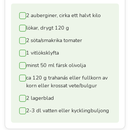
den
gräsiga
2 auberginer, cirka ett halvt kilo
doften
av
lökar, drygt 120 g
färsk
2 söta/smakrika tomater
olja
ledde
1 vitlöksklyfta
dig
minst 50 ml färsk olivolja
till
vår
ca 120 g trahanás eller fullkorn av
webbutik.
korn eller krossat vete/bulgur
Vi
2 lagerblad
har
redan
2-3 dl vatten eller kycklingbuljong
väntat
på
ditt