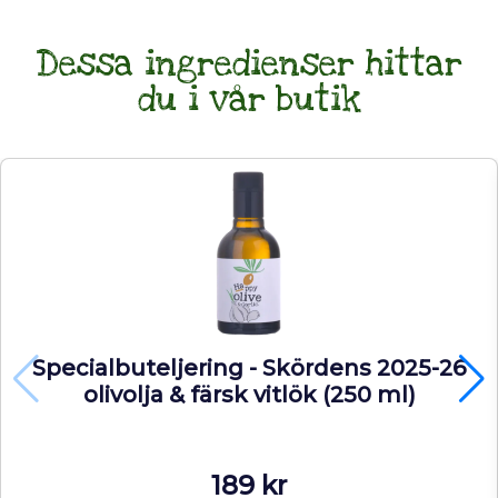
till
Sverige,
Dessa ingredienser hittar
och
du i vår butik
dessutom
helt
färsk,
är
ingen
självklarhet,
så
tack
för
att
Specialbuteljering - Skördens 2025-26
olivolja & färsk vitlök (250 ml)
du
är
med
189
kr
i