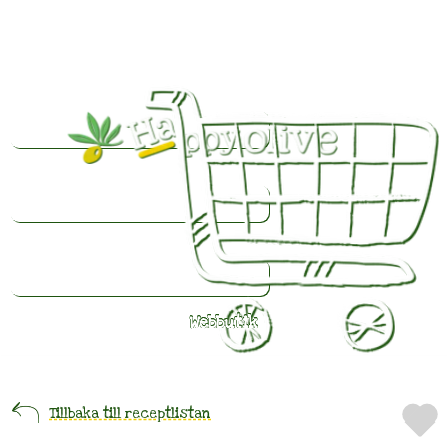
Webbutik
Färsk
Tillbaka till receptlistan
olivolja