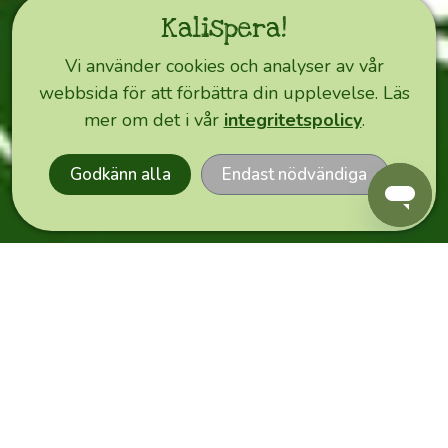
Kalispera!
Happy
Olive
Vi använder cookies och analyser av vår
Idag
webbsida för att förbättra din upplevelse. Läs
EXPRESS
mer om det i vår
integritetspolicy
.
ORDER
Hälsningar
Godkänn alla
Endast nödvändiga
från
Happy
Olives
lager
i
Tammerfors,
Finland!
Vi
ser
till