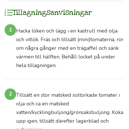
besök.
Tillagningsanvisningar
Detta
är
1
din
Hacka löken och lägg i en kastrull med olja
direkta
och vitlök. Fräs och tillsätt (mini)tomaterna, rör
kanal
om några gånger med en trägaffel och sänk
till
värmen till hälften. Behåll locket på under
olivodlarnas
hela tillagningen.
lundar
och
din
möjlighet
2
Tillsätt en stor matsked soltorkade tomater i
att
olja och ca en matsked
skaffa
vatten/kycklingbuljong/grönsaksbuljong. Koka
alldeles
upp igen, tillsätt därefter lagerblad och
färsk