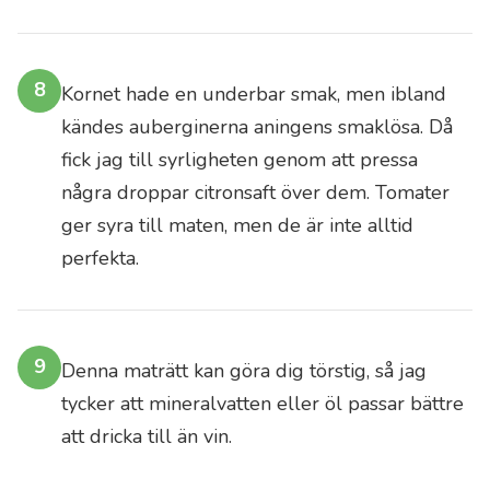
för
skördens
bästa
8
partier
Kornet hade en underbar smak, men ibland
än
kändes auberginerna aningens smaklösa. Då
för
fick jag till syrligheten genom att pressa
utspädda
några droppar citronsaft över dem. Tomater
butiksoljor
ger syra till maten, men de är inte alltid
🙏
perfekta.
Att
få
olja
9
Denna maträtt kan göra dig törstig, så jag
av
tycker att mineralvatten eller öl passar bättre
den
här
att dricka till än vin.
kvaliteten